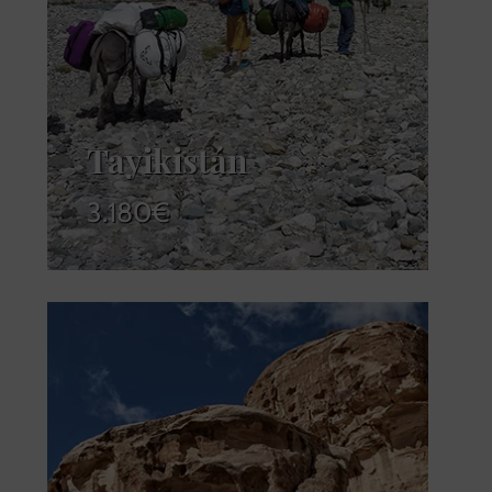
Tayikistán
3.180
€