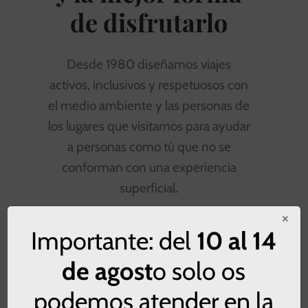
de disfrutarlo
Desde 1980 diseñamos viajes
activos, inclusivos y respetuosos con
el medio ambiente y las personas de
los lugares que visitamos para ayudar
a personas como tú que no se
conforman con una experiencia
superficial.
×
Importante: del
10 al 14
de agost
o solo os
podemos atender en la