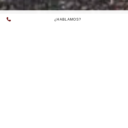
¿HABLAMOS?
Groenlandia es la mayor isla no continental del
mundo y uno de los lugares menos poblados del
planeta. Más del 80 % de su superficie está cubierta
por hielo, lo que convierte cada viaje en una
experiencia única ligada al clima, la luz y el
movimiento constante de los glaciares.
Nuestros viajes a Groenlandia están diseñados para
explorar el territorio de forma activa y responsable:
travesías en kayak entre icebergs, rutas de trekking
costero, navegación por fiordos espectaculares y
encuentros con comunidades inuit que conservan
una relación ancestral con el entorno.