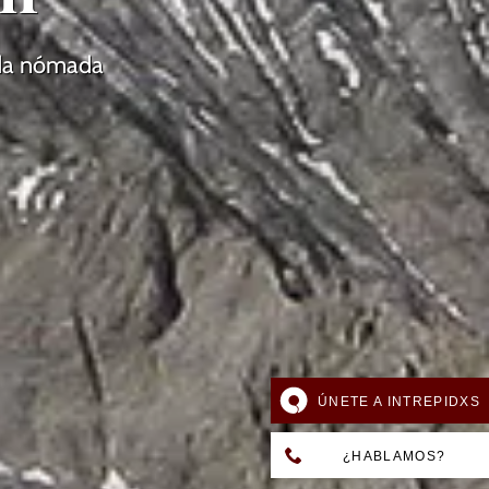
vida nómada
ÚNETE A INTREPIDXS
¿HABLAMOS?