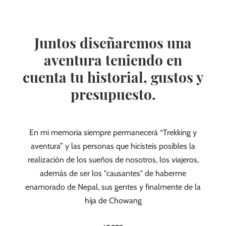
Juntos diseñaremos una
aventura teniendo en
cuenta tu historial, gustos y
presupuesto.
os y
En mi memoria siempre permanecerá “Trekking y
Solo 
mo
aventura” y las personas que hicisteis posibles la
en 
mos
realización de los sueños de nosotros, los viajeros,
c
s
además de ser los "causantes" de haberme
de sus
enamorado de Nepal, sus gentes y finalmente de la
en el
hija de Chowang