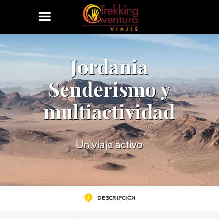
Jordania
Senderismo y
multiactividad
Un viaje activo
DESCRIPCIÓN