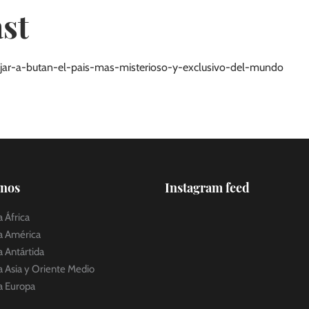
st
iajar-a-butan-el-pais-mas-misterioso-y-exclusivo-del-mundo
inos
Instagram feed
a África
 a América
a Antártida
a Asia y Oriente Medio
 a Europa